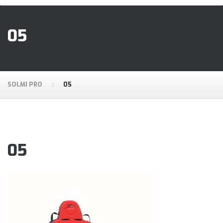
05
SOLMI PRO
05
05