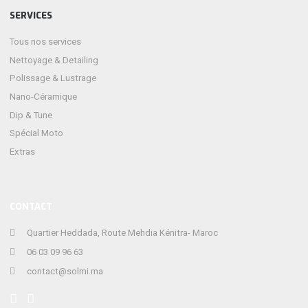
SERVICES
Tous nos services
Nettoyage & Detailing
Polissage & Lustrage
Nano-Céramique
Dip & Tune
Spécial Moto
Extras
CONTACT
Quartier Heddada, Route Mehdia Kénitra- Maroc
06 03 09 96 63
contact@solmi.ma