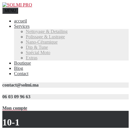
MENU
accueil
Services
Nettoyage & Detailing
Polissage & Lustrage
Nano-Céramique
Dip & Tune
Spécial Moto
Extras
Boutique
Blog
Contact
contact@solmi.ma
06 03 09 96 63
Mon compte
10-1