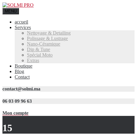
MENU
accueil
Services
Nettoyage & Detailing
Polissage & Lustrage
Nano-Céramique
Dip & Tune
Spécial Moto
Extras
Boutique
Blog
Contact
contact@solmi.ma
06 03 09 96 63
Mon compte
15