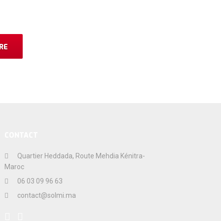
CONTACT
Quartier Heddada, Route Mehdia Kénitra-
Maroc
06 03 09 96 63
contact@solmi.ma