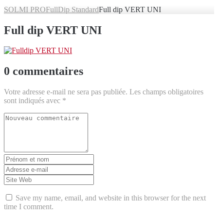
SOLMI PRO
FullDip Standard
Full dip VERT UNI
Full dip VERT UNI
0 commentaires
Votre adresse e-mail ne sera pas publiée.
Les champs obligatoires
sont indiqués avec
*
Votre
commentaire
*
Prénom
et
Adresse
nom
*
e-
Site
mail
Web
*
Save my name, email, and website in this browser for the next
time I comment.