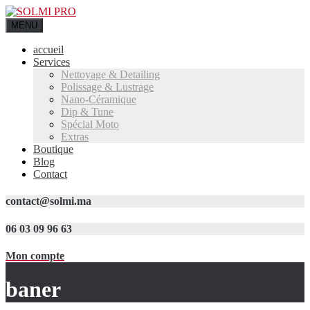
MENU
accueil
Services
Nettoyage & Detailing
Polissage & Lustrage
Nano-Céramique
Dip & Tune
Spécial Moto
Extras
Boutique
Blog
Contact
contact@solmi.ma
06 03 09 96 63
Mon compte
baner