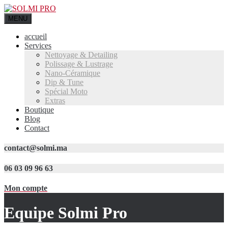
MENU
accueil
Services
Nettoyage & Detailing
Polissage & Lustrage
Nano-Céramique
Dip & Tune
Spécial Moto
Extras
Boutique
Blog
Contact
contact@solmi.ma
06 03 09 96 63
Mon compte
Equipe Solmi Pro