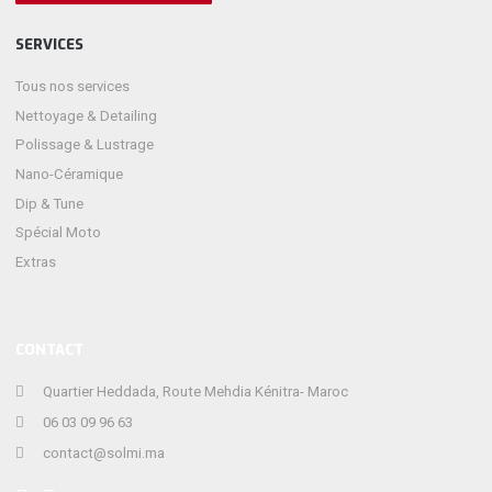
SERVICES
Tous nos services
Nettoyage & Detailing
Polissage & Lustrage
Nano-Céramique
Dip & Tune
Spécial Moto
Extras
CONTACT
Quartier Heddada, Route Mehdia Kénitra- Maroc
06 03 09 96 63
contact@solmi.ma