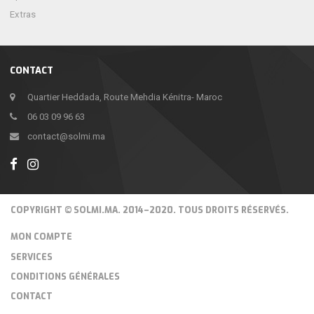
Extras
CONTACT
Quartier Heddada, Route Mehdia Kénitra- Maroc
06 03 09 96 63
contact@solmi.ma
COPYRIGHT © SOLMI.MA. 2014–2020. TOUS DROITS RÉSERVÉS.
MON COMPTE
SERVICES
CONDITIONS GÉNÉRALES
CONTACT