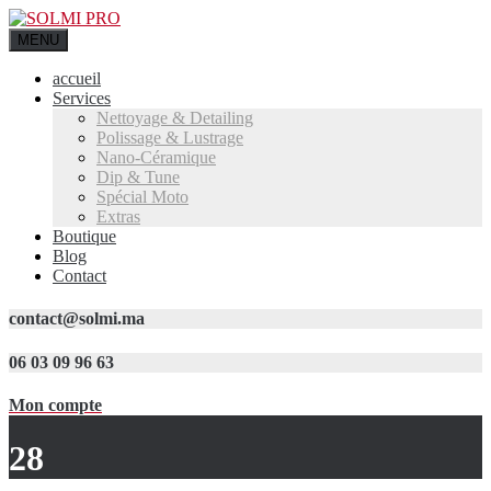
MENU
accueil
Services
Nettoyage & Detailing
Polissage & Lustrage
Nano-Céramique
Dip & Tune
Spécial Moto
Extras
Boutique
Blog
Contact
contact@solmi.ma
06 03 09 96 63
Mon compte
28