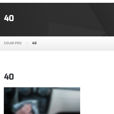
40
SOLMI PRO
40
40