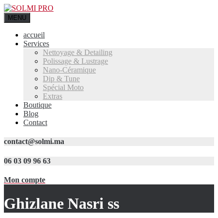
MENU
accueil
Services
Nettoyage & Detailing
Polissage & Lustrage
Nano-Céramique
Dip & Tune
Spécial Moto
Extras
Boutique
Blog
Contact
contact@solmi.ma
06 03 09 96 63
Mon compte
Ghizlane Nasri ss