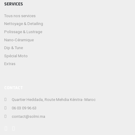
SERVICES
Tous nos services
Nettoyage & Detailing
Polissage & Lustrage
Nano-Céramique
Dip & Tune
Spécial Moto
Extras
CONTACT
Quartier Heddada, Route Mehdia Kénitra- Maroc
06 03 09 96 63
contact@solmi.ma