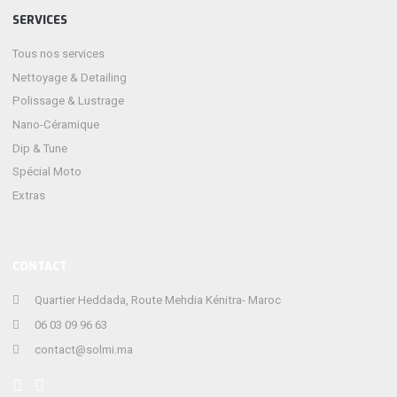
SERVICES
Tous nos services
Nettoyage & Detailing
Polissage & Lustrage
Nano-Céramique
Dip & Tune
Spécial Moto
Extras
CONTACT
Quartier Heddada, Route Mehdia Kénitra- Maroc
06 03 09 96 63
contact@solmi.ma