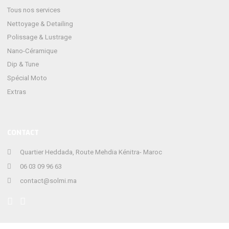
Tous nos services
Nettoyage & Detailing
Polissage & Lustrage
Nano-Céramique
Dip & Tune
Spécial Moto
Extras
CONTACT
Quartier Heddada, Route Mehdia Kénitra- Maroc
06 03 09 96 63
contact@solmi.ma