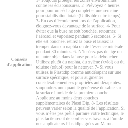
1- Toujours protéger les zones environnantes
contre les éclaboussures. 2- Prévoyez 4 heures
pour pour un séchage complet et une semaine
pour stabilisation totale (Utilisable entre temps).
3- En cas d’écoulement lors de l’application,
éloignez-vous davantage de la surface. 4- Pour
éviter que la buse ne soit bouchée, retournez
l’aérosol et vaporisez pendant 5 secondes. 5- Si
elle est bouchée, retirez la buse et laissez-la
tremper dans du naphta ou de l’essence minérale
pendant 30 minutes. 6- N’insérez pas de tige ou
un autre objet dans la buse pour la déboucher.
Conseils
Utilisez plutôt du naphta, du xylène (xylol) ou du
d'application
toluène (toluol) pour la nettoyer. 7- Si vous
utilisez le Plastidip comme antidérapant sur une
surface spécifique, et pour augmenter
considérablement ses propriétés antidérapantes,
saupoudrez une quantité généreuse de sable sur
la surface humide de la première couche.
Appliquez au moins deux couches
supplémentaires de Plasti Dip. 8- Les résultats
peuvent varier selon la qualité de l’application. Si
vous n’êtes pas prêt à parfaire votre technique, le
plus facile serait de confier vos travaux à l’un de
nos applicateurs Plastidip agrées au Maroc.