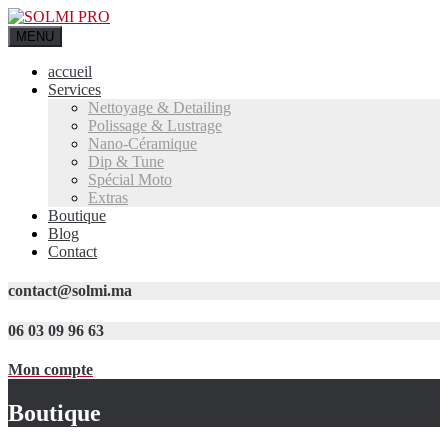
MENU
accueil
Services
Nettoyage & Detailing
Polissage & Lustrage
Nano-Céramique
Dip & Tune
Spécial Moto
Extras
Boutique
Blog
Contact
contact@solmi.ma
06 03 09 96 63
Mon compte
Boutique