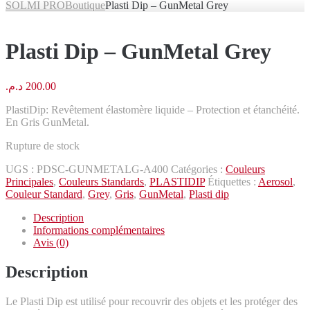
SOLMI PRO
Boutique
Plasti Dip – GunMetal Grey
Plasti Dip – GunMetal Grey
د.م.
200.00
PlastiDip: Revêtement élastomère liquide – Protection et étanchéité.
En Gris GunMetal.
Rupture de stock
UGS :
PDSC-GUNMETALG-A400
Catégories :
Couleurs
Principales
,
Couleurs Standards
,
PLASTIDIP
Étiquettes :
Aerosol
,
Couleur Standard
,
Grey
,
Gris
,
GunMetal
,
Plasti dip
Description
Informations complémentaires
Avis (0)
Description
Le Plasti Dip est utilisé pour recouvrir des objets et les protéger des