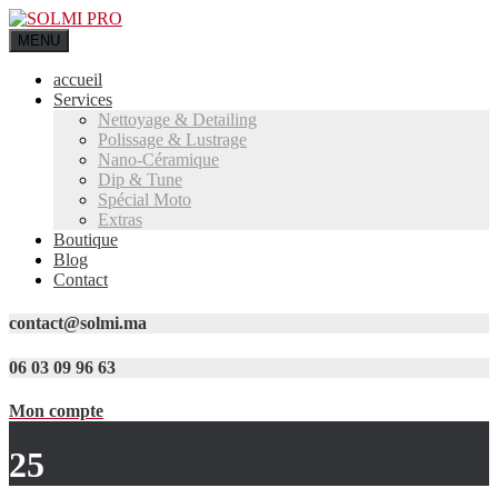
MENU
accueil
Services
Nettoyage & Detailing
Polissage & Lustrage
Nano-Céramique
Dip & Tune
Spécial Moto
Extras
Boutique
Blog
Contact
contact@solmi.ma
06 03 09 96 63
Mon compte
25