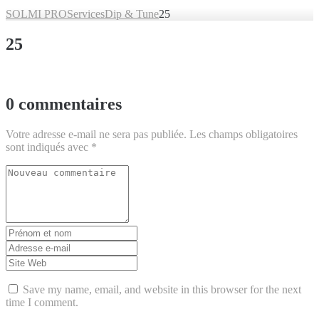
SOLMI PRO
Services
Dip & Tune
25
25
0 commentaires
Votre adresse e-mail ne sera pas publiée.
Les champs obligatoires
sont indiqués avec
*
Votre
commentaire
*
Prénom
et
Adresse
nom
*
e-
Site
mail
Web
*
Save my name, email, and website in this browser for the next
time I comment.