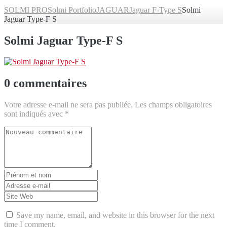
SOLMI PRO
Solmi Portfolio
JAGUAR
Jaguar F-Type S
Solmi
Jaguar Type-F S
Solmi Jaguar Type-F S
0 commentaires
Votre adresse e-mail ne sera pas publiée.
Les champs obligatoires
sont indiqués avec
*
Votre
commentaire
*
Prénom
et
Adresse
nom
*
e-
Site
mail
Web
*
Save my name, email, and website in this browser for the next
time I comment.