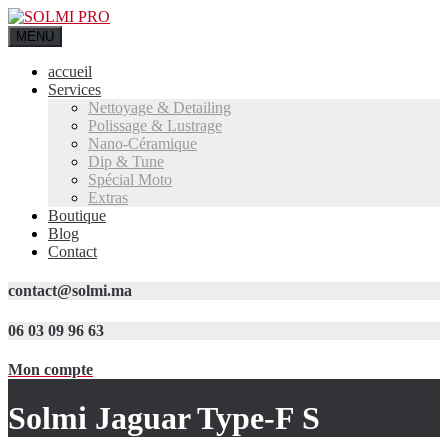
MENU
accueil
Services
Nettoyage & Detailing
Polissage & Lustrage
Nano-Céramique
Dip & Tune
Spécial Moto
Extras
Boutique
Blog
Contact
contact@solmi.ma
06 03 09 96 63
Mon compte
Solmi Jaguar Type-F S